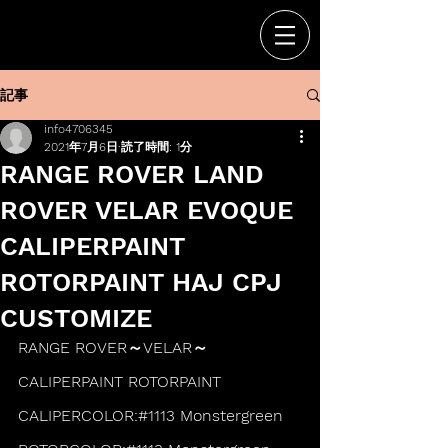
記事
info4706345
2021年7月6日
読了時間: 1分
RANGE ROVER LAND
ROVER VELAR EVOQUE
CALIPERPAINT
ROTORPAINT HAJ CPJ
CUSTOMIZE
RANGE ROVER～VELAR～
CALIPERPAINT ROTORPAINT
CALIPERCOLOR:#1113 Monstergreen