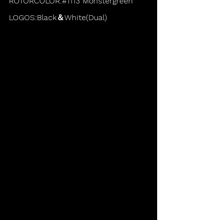
ROTORCOLOR:#1113 Monstergreen
LOGOS:Black＆White(Dual)