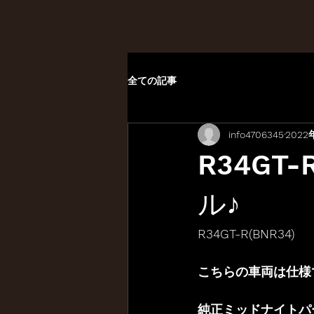
全ての記事
info4706345
2022
R34GT
ル♪
R34GT-R(BNR34)
こちらの車両は仕様
純正ミッドナイトパ