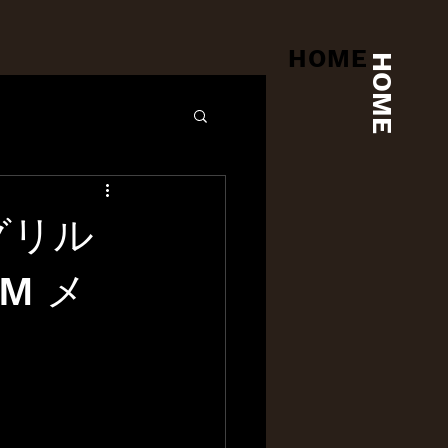
HOME
HOME
ナグリル
OM メ