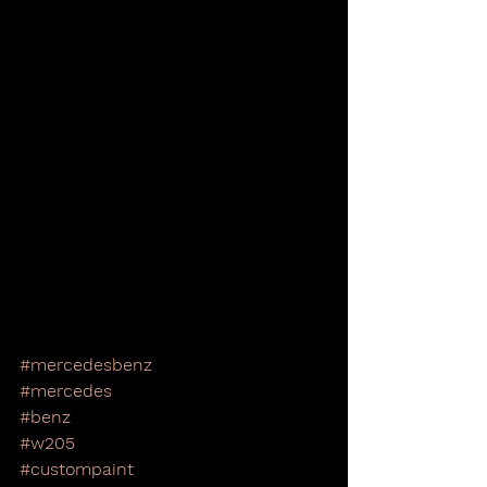
#mercedesbenz
#mercedes
#benz
#w205
#custompaint