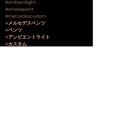
#ambientlight
#smokepaint
#mercedescustom
#メルセデスベンツ
#ベンツ
#アンビエントライト
#カスタム
#hiroautojapan
#hiroautojapangroups
株式会社ヒロ・オートジャパン
http://www.hiro-auto.com/
━━━━━━━━━━━━━━━━━
━━━━━━━
住所:千葉県松戸市高塚新田448
TEL:047-392-7165