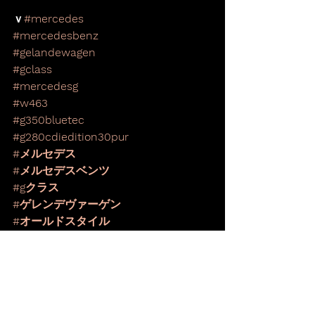
ｖ
#mercedes
#mercedesbenz
#gelandewagen
#gclass
#mercedesg
#w463
#g350bluetec
#g280cdiedition30pur
#メルセデス
#メルセデスベンツ
#gクラス
#ゲレンデヴァーゲン
#オールドスタイル
#カスタム
Thanks for @yk_yas_
株式会社ヒロ・オートジャパン 
http://www.hiro-auto.com/
━━━━━━━━━━━━━━━━━