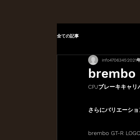
全ての記事
info4706345
2021
brembo 
CPJブレーキキャ
さらにバリエーショ
brembo GT-R LOG