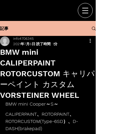
記事
info4706345
2021年7月6日
読了時間: 1分
BMW mini
CALIPERPAINT
ROTORCUSTOM キャリパ
ーペイント カスタム
VORSTEINER WHEEL
BMW mini Cooper～S～
CALIPERPAINT、ROTORPAINT、
ROTORCUSTOM(Type-6SD）、D-
DASH(brakepad)