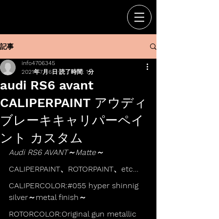
記事
info4706345
2021年7月6日
読了時間: 1分
audi RS6 avant
CALIPERPAINT アウディ
ブレーキキャリパーペイ
ント カスタム
Audi RS6 AVANT～Matte～
CALIPERPAINT、ROTORPAINT、etc…
CALIPERCOLOR:#055 hyper shinnig 
silver～metal finish～
ROTORCOLOR:Original gun metallic