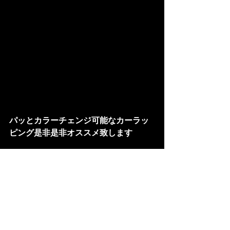
パッとカラーチェンジ可能なカーラッ
ピング是非是非オススメ致します
カスタムのご相談はHAJまでお願い致
します
株式会社ヒロ・オートジャパン
http://www.hiro-auto.com/