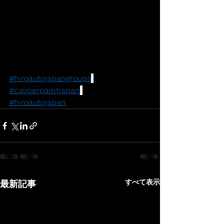
#hiroautojapangroups
#caliperpaintjapan
#hiroautojapan
すべて表示
最新記事